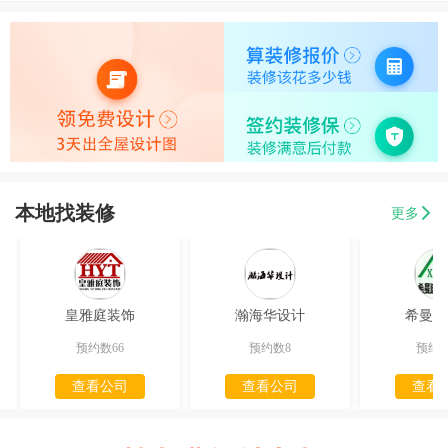
本地找装修
更多
皇雅庭装饰
瀚海华设计
希曼迪
预约数66
预约数8
预约数
查看公司
查看公司
查看