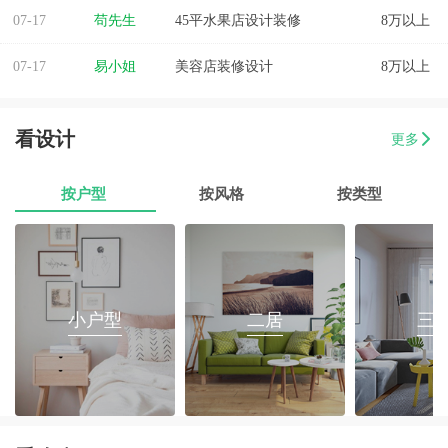
07-17
苟先生
45平水果店设计装修
8万以上
07-17
易小姐
美容店装修设计
8万以上
07-17
张小姐
两房两厅改造
8万以上
看设计
更多
07-17
李先生
乐府花园4房2厅2卫毛坯房
8万以上
按户型
按风格
按类型
07-17
郭先生
榕城区消防路口135平套房装修
8万以上
07-17
朱小姐
560平办公室装修
8万以上
07-17
伊小姐
180平和盛花园设计装修
8万以上
小户型
二居
三
07-17
董先生
万泰城4室2厅 202平
8万以上
07-17
葛小姐
榕城区榕江一品3室2厅1卫
8万以上
07-17
魏先生
金海湾4室2厅
8万以上