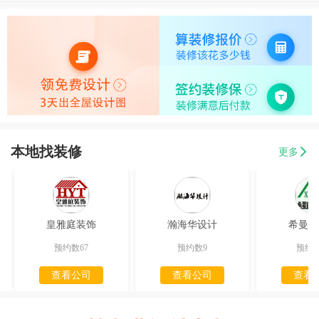
本地找装修
更多
皇雅庭装饰
瀚海华设计
希曼迪
预约数67
预约数9
预约数
查看公司
查看公司
查看