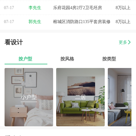
07-17
李先生
乐府花园4房2厅2卫毛坯房
8万以上
07-17
郭先生
榕城区消防路口135平套房装修
8万以上
07-17
朱小姐
560平办公室装修
8万以上
看设计
更多
07-17
伊小姐
180平和盛花园设计装修
8万以上
按户型
按风格
按类型
07-17
董先生
万泰城4室2厅 202平
8万以上
07-17
葛小姐
榕城区榕江一品3室2厅1卫
8万以上
07-17
魏先生
金海湾4室2厅
8万以上
小户型
二居
三
07-17
曾女士
新澳城市花园3室1厅1卫
8万以上
07-17
方先生
金源华庭3室2厅1卫
8万以上
07-17
孙先生
海岸万和城4室2厅177平装修
8万以上