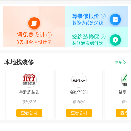
本地找装修
更多
皇雅庭装饰
瀚海华设计
希曼迪
预约数67
预约数9
预约数
查看公司
查看公司
查看