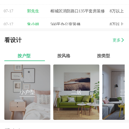
07-17
郭先生
榕城区消防路口135平套房装修
8万以上
07-17
朱小姐
560平办公室装修
8万以上
07-17
伊小姐
180平和盛花园设计装修
8万以上
看设计
更多
07-17
董先生
万泰城4室2厅 202平
8万以上
按户型
按风格
按类型
07-17
葛小姐
榕城区榕江一品3室2厅1卫
8万以上
07-17
魏先生
金海湾4室2厅
8万以上
07-17
曾女士
新澳城市花园3室1厅1卫
8万以上
小户型
二居
三
07-17
方先生
金源华庭3室2厅1卫
8万以上
07-17
孙先生
海岸万和城4室2厅177平装修
8万以上
07-17
戴女士
梅陇镇三房两厅翻新装修
8万以上