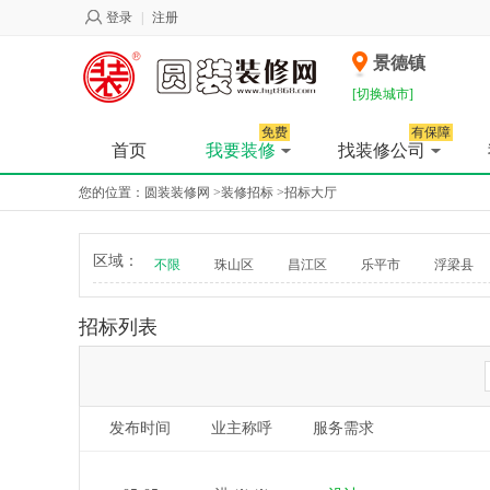
登录
|
注册
景德镇
[切换城市]
免费
有保障
首页
我要装修
找装修公司
您的位置：
圆装装修网
>
装修招标
>
招标大厅
区域：
不限
珠山区
昌江区
乐平市
浮梁县
招标列表
发布时间
业主称呼
服务需求