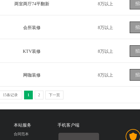
招
两室两厅74平翻新
8万以上
招
会所装修
8万以上
招
KTV装修
8万以上
招
网咖装修
8万以上
15条记录
1
2
下一页
本站服务
手机客户端
合同范本