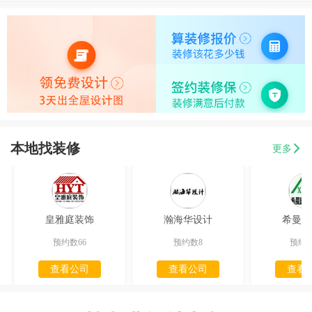
本地找装修
更多
皇雅庭装饰
瀚海华设计
希曼迪
预约数66
预约数8
预约数
查看公司
查看公司
查看