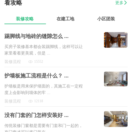
看攻略
更多
07-17
曾女士
新澳城市花园3室1厅1卫
8万以上
装修攻略
在建工地
小区团装
踢脚线与地砖的缝隙怎么 ...
买房子装修基本都会装踢脚线，这样可以让
家里看着更美观，但是 ...
装修流程
15552
护墙板施工流程是什么？ ...
护墙板是用来保护墙面的，其施工在一定程
度上会影响到墙体的牢 ...
装修流程
12118
没有门套的门怎样安装好 ...
传统装修门窗都是需要有门套和门一起的，