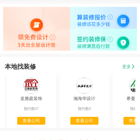
本地找装修
更多
皇雅庭装饰
瀚海华设计
希曼迪
预约数67
预约数9
预约数
查看公司
查看公司
查看