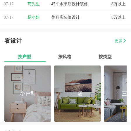
07-17
苟先生
45平水果店设计装修
8万以上
07-17
易小姐
美容店装修设计
8万以上
07-17
张小姐
两房两厅改造
8万以上
看设计
更多
07-17
李先生
乐府花园4房2厅2卫毛坯房
8万以上
07-17
郭先生
榕城区消防路口135平套房装修
8万以上
按户型
按风格
按类型
07-17
朱小姐
560平办公室装修
8万以上
07-17
伊小姐
180平和盛花园设计装修
8万以上
小户型
二居
三
07-17
董先生
万泰城4室2厅 202平
8万以上
07-17
葛小姐
榕城区榕江一品3室2厅1卫
8万以上
07-17
魏先生
金海湾4室2厅
8万以上