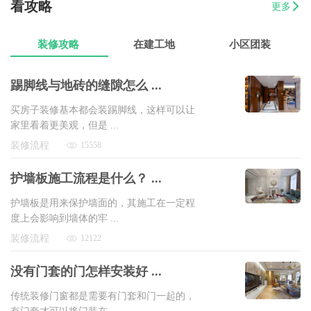
看攻略
更多
07-17
曾女士
新澳城市花园3室1厅1卫
8万以上
装修攻略
在建工地
小区团装
踢脚线与地砖的缝隙怎么 ...
买房子装修基本都会装踢脚线，这样可以让
家里看着更美观，但是 ...
装修流程
15558
护墙板施工流程是什么？ ...
护墙板是用来保护墙面的，其施工在一定程
度上会影响到墙体的牢 ...
装修流程
12122
没有门套的门怎样安装好 ...
传统装修门窗都是需要有门套和门一起的，