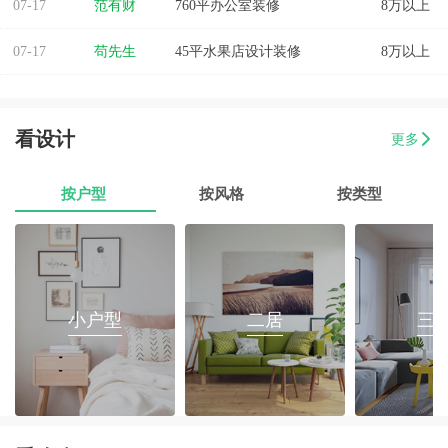
07-17
苟先生
45平水果店设计装修
8万以上
07-17
易小姐
美容店装修设计
8万以上
07-17
张小姐
两房两厅改造
8万以上
看设计
更多
07-17
李先生
乐府花园4房2厅2卫毛坯房
8万以上
按户型
按风格
按类型
07-17
郭先生
榕城区消防路口135平套房装修
8万以上
07-17
朱小姐
560平办公室装修
8万以上
小户型
二居
三
07-17
伊小姐
180平和盛花园设计装修
8万以上
07-17
董先生
万泰城4室2厅 202平
8万以上
07-17
葛小姐
榕城区榕江一品3室2厅1卫
8万以上