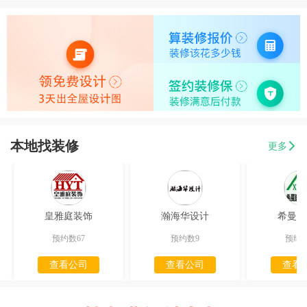
本地找装修
更多
皇雅庭装饰
瀚海华设计
希曼迪
预约数67
预约数9
预约数
查看公司
查看公司
查看