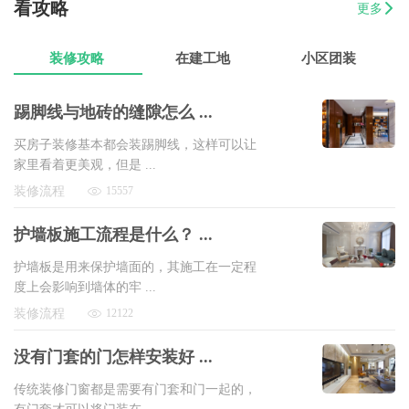
看攻略
07-17
魏先生
金海湾4室2厅
8万以上
更多
07-17
曾女士
新澳城市花园3室1厅1卫
8万以上
装修攻略
在建工地
小区团装
踢脚线与地砖的缝隙怎么 ...
买房子装修基本都会装踢脚线，这样可以让
家里看着更美观，但是 ...
装修流程
15557
护墙板施工流程是什么？ ...
护墙板是用来保护墙面的，其施工在一定程
度上会影响到墙体的牢 ...
装修流程
12122
没有门套的门怎样安装好 ...
传统装修门窗都是需要有门套和门一起的，