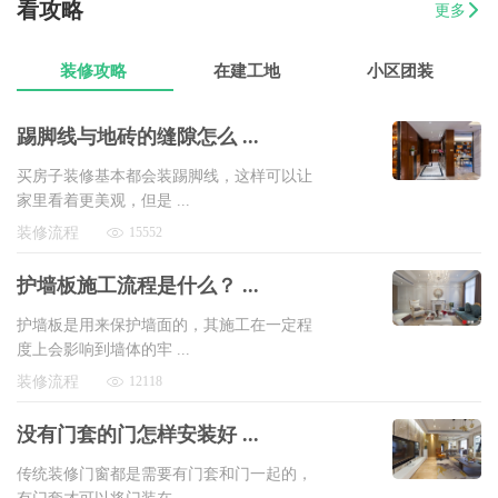
看攻略
更多
07-17
曾女士
新澳城市花园3室1厅1卫
8万以上
装修攻略
在建工地
小区团装
踢脚线与地砖的缝隙怎么 ...
买房子装修基本都会装踢脚线，这样可以让
家里看着更美观，但是 ...
装修流程
15552
护墙板施工流程是什么？ ...
护墙板是用来保护墙面的，其施工在一定程
度上会影响到墙体的牢 ...
装修流程
12118
没有门套的门怎样安装好 ...
传统装修门窗都是需要有门套和门一起的，