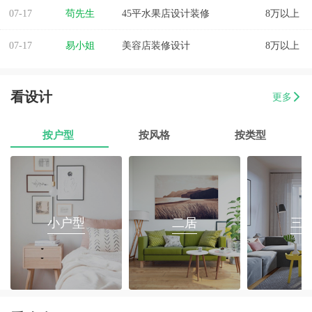
07-17
苟先生
45平水果店设计装修
8万以上
07-17
易小姐
美容店装修设计
8万以上
07-17
张小姐
两房两厅改造
8万以上
看设计
更多
07-17
李先生
乐府花园4房2厅2卫毛坯房
8万以上
按户型
按风格
按类型
07-17
郭先生
榕城区消防路口135平套房装修
8万以上
07-17
朱小姐
560平办公室装修
8万以上
07-17
伊小姐
180平和盛花园设计装修
8万以上
小户型
二居
三
07-17
董先生
万泰城4室2厅 202平
8万以上
07-17
葛小姐
榕城区榕江一品3室2厅1卫
8万以上
07-17
魏先生
金海湾4室2厅
8万以上