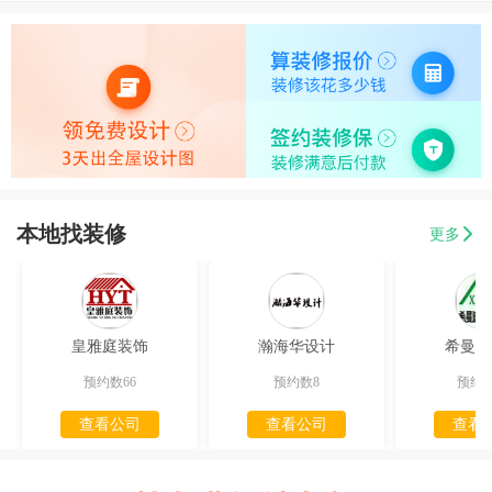
本地找装修
更多
皇雅庭装饰
瀚海华设计
希曼迪
预约数66
预约数8
预约数
查看公司
查看公司
查看